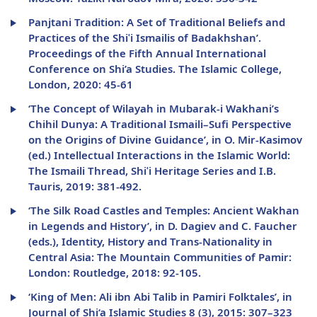
Panjtani Tradition: A Set of Traditional Beliefs and
Practices of the Shiʿi Ismailis of Badakhshan’.
Proceedings of the Fifth Annual International
Conference on Shi’a Studies. The Islamic College,
London, 2020: 45-61
‘The Concept of Wilayah in Mubarak-i Wakhani’s
Chihil Dunya: A Traditional Ismaili–Sufi Perspective
on the Origins of Divine Guidance’, in O. Mir-Kasimov
(ed.) Intellectual Interactions in the Islamic World:
The Ismaili Thread, Shiʿi Heritage Series and I.B.
Tauris, 2019: 381-492.
‘The Silk Road Castles and Temples: Ancient Wakhan
in Legends and History’, in D. Dagiev and C. Faucher
(eds.), Identity, History and Trans-Nationality in
Central Asia: The Mountain Communities of Pamir:
London: Routledge, 2018: 92-105.
‘King of Men: Ali ibn Abi Talib in Pamiri Folktales’, in
Journal of Shi‘a Islamic Studies 8 (3), 2015: 307–323