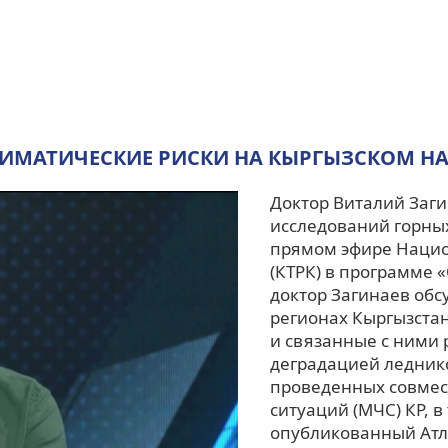
ЛИМАТИЧЕСКИЕ РИСКИ НА КЫРГЫЗСКОМ 
Доктор Виталий Заги
исследований горны
прямом эфире Наци
(КТРК) в программе «
доктор Загинаев обс
регионах Кыргызстан
и связанные с ними 
деградацией леднико
проведенных совмес
ситуаций (МЧС) КР, в
опубликованный Атла