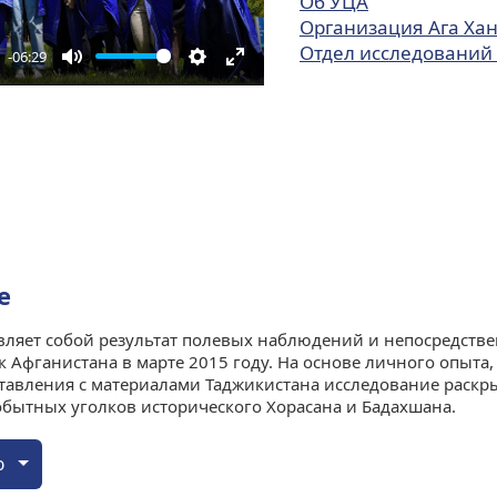
Об УЦА
Организация Ага Ха
Отдел исследований 
-06:29
Mute
Settings
Enter
fullscreen
е
ляет собой результат полевых наблюдений и непосредстве
к Афганистана в марте 2015 году. На основе личного опыта
ставления с материалами Таджикистана исследование раск
бытных уголков исторического Хорасана и Бадахшана.
ю