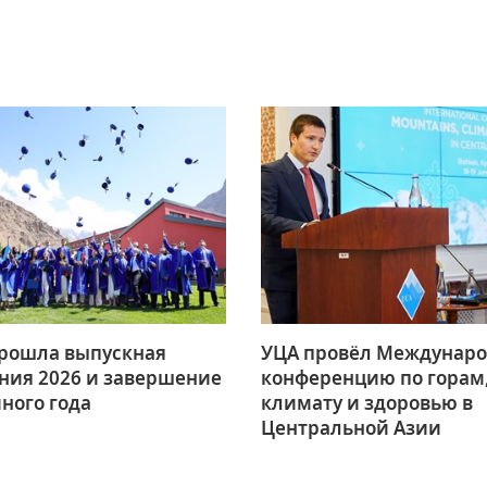
Инициатива гражд
общества
Проект Ага Хана
«Человековедение
Программа для
приглашенных уче
студентов и стажер
Преподаватели и
сотрудники
прошла выпускная
УЦА провёл Междунар
ния 2026 и завершение
конференцию по горам
ного года
климату и здоровью в
Центральной Азии