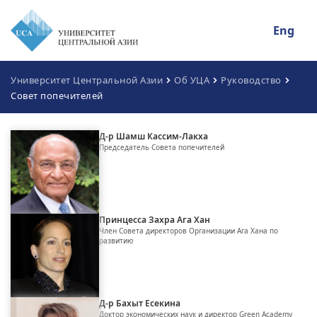
Eng
Университет Центральной Азии
Об УЦА
Руководство
Совет попечителей
Д-р Шамш Кассим-Лакха
Председатель Совета попечителей
Принцесса Захра Ага Хан
Член Совета директоров Организации Ага Хана по
развитию
Д-р Бахыт Есекина
Доктор экономических наук и директор Green Academy