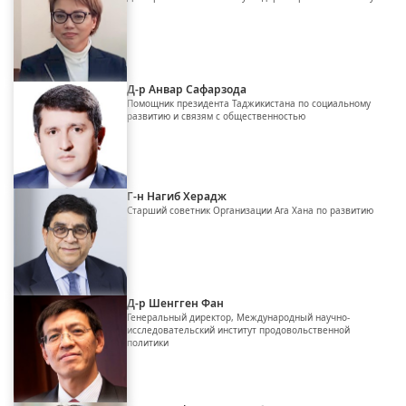
Д-р Анвар Сафарзода
Помощник президента Таджикистана по социальному
развитию и связям с общественностью
Г-н Нагиб Херадж
Старший советник Организации Ага Хана по развитию
Д-р Шенгген Фан
Генеральный директор, Международный научно-
исследовательский институт продовольственной
политики