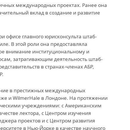
мичных международных проектах. Ранее она
анского
Офис исследований и
ачительный вклад в создание и развитие
стратегических инициатив
»
и офисе главного юрисконсульта штаб-
иле. В этой роли она предоставляла
ных,
бое внимание институциональному и
ов
сам, затрагивающим деятельность штаб-
едставительств в странах-членах АБР,
Р.
ение в престижных международных
иже и WilmerHale в Лондоне. На протяжении
мическими учреждениями: с Американским
ачестве лектора, с Центром изучения
еджера проектов и с Центром развития
рситете в Нью-Йорке в качестве научного