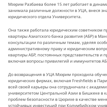
Мээрим Разбаева более 15 лет работает в дина
Инициатива гражд
общества
занимала различные должности в УЦА, внеся зн
юридического отдела Университета.
Проект Ага Хана
«Человековедение
Она также работала юридическим советником пр
Программа для
квартиры Азиатского банка развития (АБР) в Ман
приглашенных уче
консультации по различным темам, уделяя осо
студентов и стажер
административному праву и юридическим вопро
Преподаватели и
квартиры АБР, постоянных представительств и пр
сотрудники
включая вопросы привилегий и иммунитетов АБ
До возвращения в УЦА Мээрим проходила обуч
юридических фирмах, включая Freshfields в Пар
всей своей карьеры она сотрудничала с акаде
университетом Центральной Азии в Бишкеке в к
проблем безопасности в Цюрихе в качестве мен
устойчивых инвестиций при Колумбийском униве