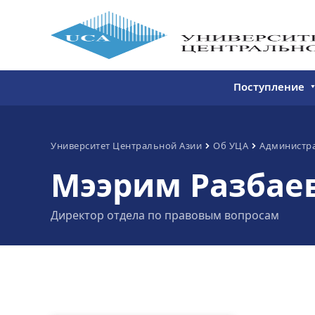
Поступление
Бакалавриат
Магистратура
Университет Центральной Азии
Об УЦА
Администр
Мээрим Разбае
Непрерывное 
Дополнитель
Директор отдела по правовым вопросам
образование