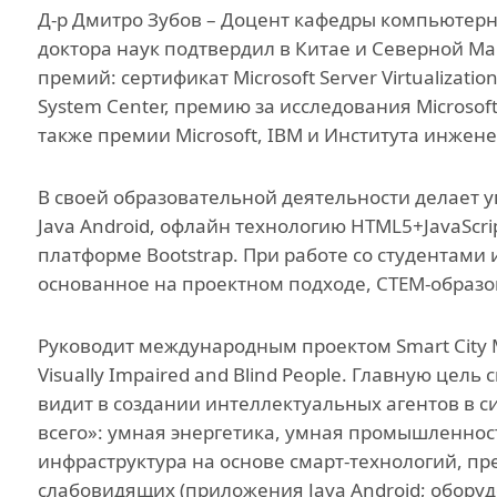
Д-р Дмитро Зубов – Доцент кафедры компьютерн
Инициатива гражд
общества
доктора наук подтвердил в Китае и Северной Ма
премий: сертификат Microsoft Server Virtualizatio
Проект Ага Хана
System Center, премию за исследования Microsoft A
«Человековедение
также премии Microsoft, IBM и Института инжен
Программа для
приглашенных уче
В своей образовательной деятельности делает 
студентов и стажер
Java Android, офлайн технологию HTML5+JavaScri
Преподаватели и
платформе Bootstrap. При работе со студентами
сотрудники
основанное на проектном подходе, СТЕМ-образо
Руководит международным проектом Smart City Mes
Visually Impaired and Blind People. Главную цел
видит в создании интеллектуальных агентов в с
всего»: умная энергетика, умная промышленнос
инфраструктура на основе смарт-технологий, п
слабовидящих (приложения Java Android; обору