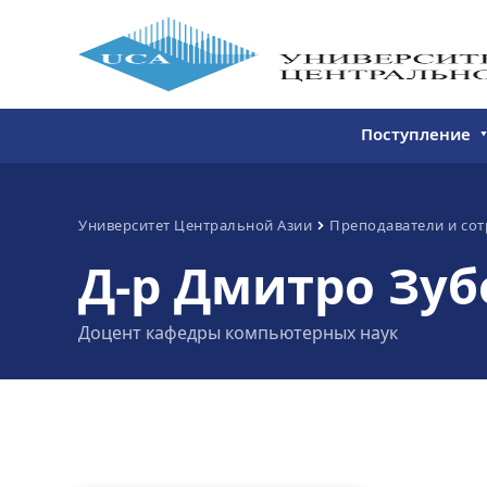
Поступление
Бакалавриат
Магистратура
Университет Центральной Азии
Преподаватели и со
Д-р Дмитро Зуб
Непрерывное 
Дополнитель
Доцент кафедры компьютерных наук
образование