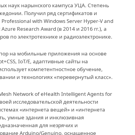
ых наук нарынского кампуса УЦА. Степень
анского
Офис исследований и
кедонии. Получил ряд сертификатов и
стратегических инициатив
n Professional with Windows Server Hyper-V and
zure Research Award (в 2014 и 2016 гг.), а
»
еров по электротехнике и радиоэлектронике.
ных,
упор на мобильные приложения на основе
ов
pt+CSS, IoT/E, адаптивные сайты на
 использует компетентностное обучение,
вании и технологиях «перевернутый класс».
h Network of eHealth Intelligent Agents for
ь своей исследовательской деятельности
истемах «интернета вещей» и «интернета
ть, умные здания и инклюзивная
редназначенная для незрячих и
дование Arduino/Genuino, оснащенное