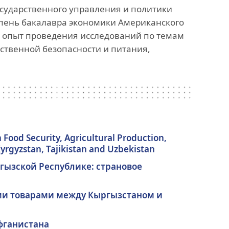
сударственного управления и политики
анского
Офис исследований и
епень бакалавра экономики Американского
стратегических инициатив
т опыт проведения исследований по темам
ственной безопасности и питания,
»
ных,
ов
ood Security, Agricultural Production,
Kyrgyzstan, Tajikistan and Uzbekistan
гызской Республике: страновое
ми товарами между Кыргызстаном и
фганистана