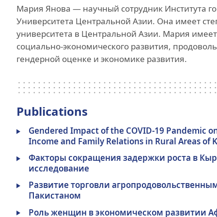
Мария Янова — научный сотрудник Института го
Инициатива гражд
общества
Университета Центральной Азии. Она имеет ст
университета в Центральной Азии. Мария имее
Проект Ага Хана
социально-экономического развития, продоволь
«Человековедение
гендерной оценке и экономике развития.
Программа для
приглашенных уче
студентов и стажер
Преподаватели и
Publications
сотрудники
Gendered Impact of the COVID-19 Pandemic on F
Income and Family Relations in Rural Areas of 
Факторы сокращения задержки роста в Кыр
исследование
Развитие торговли агропродовольственны
Пакистаном
Роль женщин в экономическом развитии А