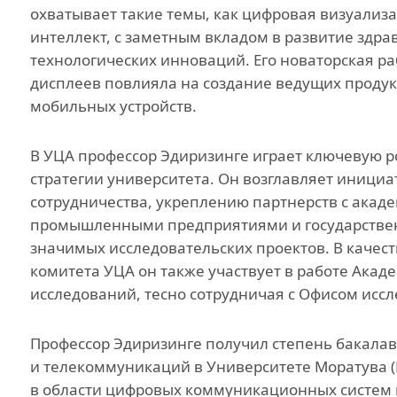
охватывает такие темы, как цифровая визуализ
интеллект, с заметным вкладом в развитие здра
технологических инноваций. Его новаторская р
дисплеев повлияла на создание ведущих проду
мобильных устройств.
В УЦА профессор Эдиризинге играет ключевую 
стратегии университета. Он возглавляет иниц
сотрудничества, укреплению партнерств с ака
промышленными предприятиями и государствен
значимых исследовательских проектов. В качес
комитета УЦА он также участвует в работе Акаде
исследований, тесно сотрудничая с Офисом иссл
Профессор Эдиризинге получил степень бакалав
и телекоммуникаций в Университете Моратува (Ш
в области цифровых коммуникационных систем и