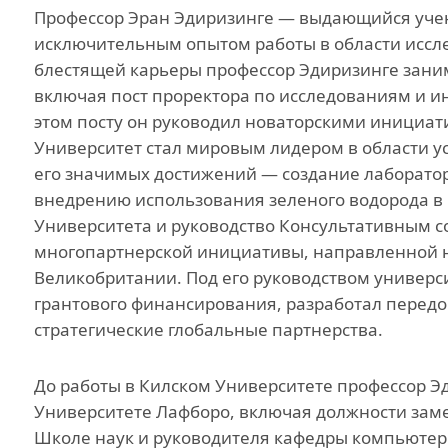
Профессор Эран Эдиризинге — выдающийся уче
Инициатива гражд
общества
исключительным опытом работы в области иссл
блестящей карьеры профессор Эдиризинге зани
Проект Ага Хана
включая пост проректора по исследованиям и и
«Человековедение
этом посту он руководил новаторскими инициат
Программа для
Университет стал мировым лидером в области у
приглашенных уче
его значимых достижений — создание лаборатор
студентов и стажер
внедрению использования зеленого водорода в
Преподаватели и
Университета и руководство Консультативным 
сотрудники
многопартнерской инициативы, направленной н
Великобритании. Под его руководством универс
грантового финансирования, разработал передо
стратегические глобальные партнерства.
До работы в Килском Университете профессор 
Университете Лафборо, включая должности зам
Школе наук и руководителя кафедры компьютерн