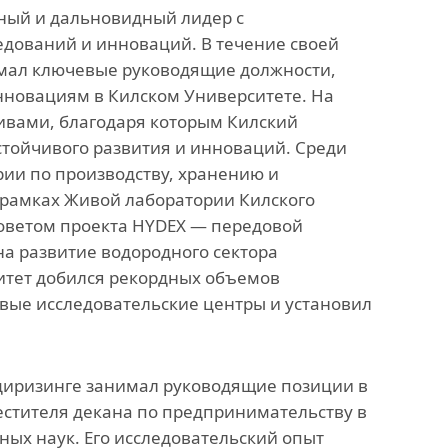
ный и дальновидный лидер с
анского
Офис исследований и
едований и инноваций. В течение своей
стратегических инициатив
мал ключевые руководящие должности,
нновациям в Килском Университете. На
»
ивами, благодаря которым Килский
стойчивого развития и инноваций. Среди
ных,
ии по производству, хранению и
ов
 рамках Живой лаборатории Килского
советом проекта HYDEX — передовой
а развитие водородного сектора
итет добился рекордных объемов
вые исследовательские центры и установил
Эдиризинге занимал руководящие позиции в
естителя декана по предпринимательству в
ых наук. Его исследовательский опыт