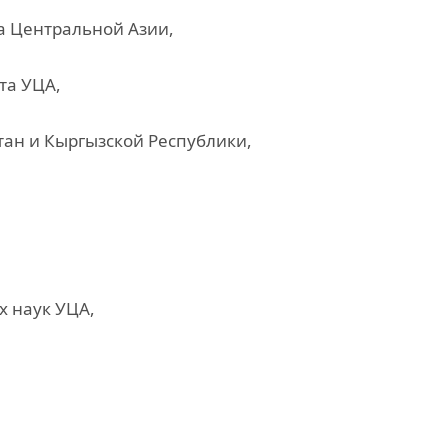
а Центральной Азии,
та УЦА,
ан и Кыргызской Республики,
х наук УЦА,