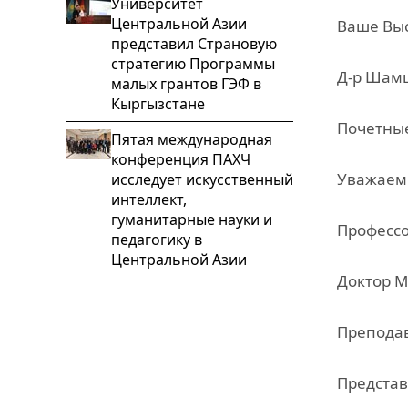
Университет
Центральной Азии
Ваше Выс
представил Страновую
стратегию Программы
Д-р Шамш
малых грантов ГЭФ в
Кыргызстане
Почетные
Пятая международная
конференция ПАХЧ
Уважаем
исследует искусственный
интеллект,
гуманитарные науки и
Профессо
педагогику в
Центральной Азии
Доктор М
Преподав
Представ