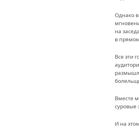
Однако в
мгновени
на засед
в прямом
Все эти 
аудитории
размышле
болельщи
Вместе м
суровые 
И на это