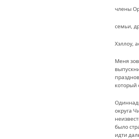
члены Ор
семьи, д
Хэллоу, а
Меня зов
выпускни
празднов
который 
Одиннадц
округа Ч
неизвест
было стр
идти дал