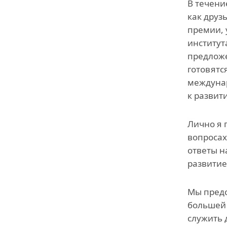
В течени
как друз
премии, 
институт
предложе
готовятс
междунар
к развит
Лично я 
вопросах
ответы н
развитие
Мы предс
большей 
служить 