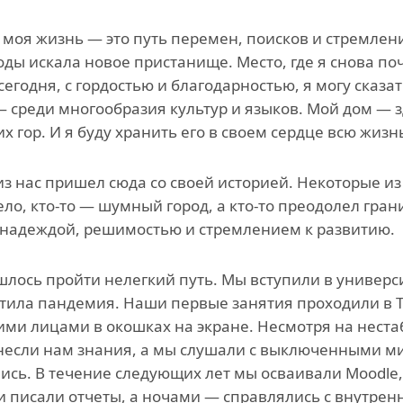
р моя жизнь — это путь перемен, поисков и стремлен
оды искала новое пристанище. Место, где я снова по
сегодня, с гордостью и благодарностью, я могу сказа
 среди многообразия культур и языков. Мой дом — з
х гор. И я буду хранить его в своем сердце всю жизн
з нас пришел сюда со своей историей. Некоторые из
ело, кто-то — шумный город, а кто-то преодолел гра
 надеждой, решимостью и стремлением к развитию.
лось пройти нелегкий путь. Мы вступили в универси
тила пандемия. Наши первые занятия проходили в 
ми лицами в окошках на экране. Несмотря на нест
несли нам знания, а мы слушали с выключенными м
ись. В течение следующих лет мы осваивали Moodle
и писали отчеты, а ночами — справлялись с внутре