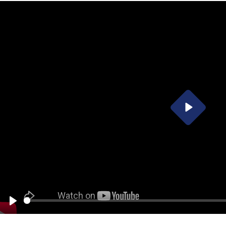
Инициатива гражд
общества
Проект Ага Хана
«Человековедение
Программа для
приглашенных уче
студентов и стажер
Преподаватели и
Play
сотрудники
Play