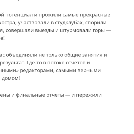
вой потенциал и прожили самые прекрасные
остра, участвовали в студклубах, спорили
я, совершали выезды и штурмовали горы —
е!
 Нас объединяли не только общие занятия и
езультат. Где-то в потоке отчетов и
ночными» редакторами, самыми верными
а домом!
амены и финальные отчеты — и пережили