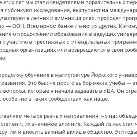
е этих лет мы стали свидетелями поразительных пер
ья публикуют исследования, выступают на междунар
участвуют в летних и зимних школах, проходят про
ах — ООН, Всемирном банке и многих других. К этом
ния о продолжении образования в ведущих универс
я к участию в престижных стипендиальных программ
одных организациях или возвращаются в свои соо
ию.
продолжу обучение в магистратуре Йоркского универ
 развития. Это был не просто выбор места учебы — 
а вопросы, которые я начала задавать в УЦА. Он отра
, особенно в таких сообществах, как наше.
тавляем четыре разных направления, но нас объеди
степени, их значимое влияние. Каждый из нас стал 
другим и вносить важный вклад в общество. Эти год