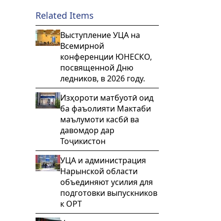
Related Items
Выступление УЦА на
Всемирной
конференции ЮНЕСКО,
посвященной Дню
ледников, в 2026 году.
Изҳороти матбуотӣ оид
ба фаъолияти Мактаби
маълумоти касбӣ ва
давомдор дар
Тоҷикистон
УЦА и администрация
Нарынской области
объединяют усилия для
подготовки выпускников
к ОРТ