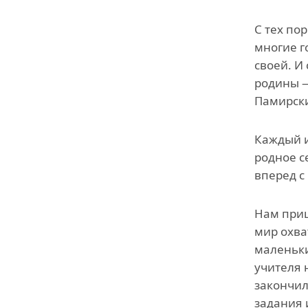
С тех по
многие г
своей. И 
родины —
Памирски
Каждый и
родное с
вперед с
Нам приш
мир охва
маленьки
учителя 
закончил
задания 