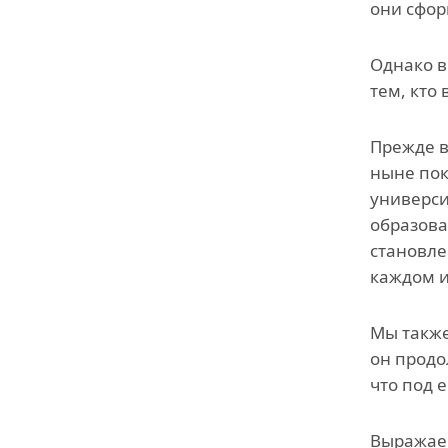
они сфор
Однако в
тем, кто 
Прежде в
ныне пок
универси
образова
становле
каждом и
Мы также
он продо
что под 
Выражаем