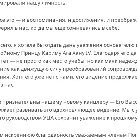
мировали нашу личность.
се это — и воспоминания, и достижения, и преобр
верил в нас, когда мы еще сомневались в себе.
сего, я хотела бы отдать дань уважения основателю
ойному Принцу Кариму Ага Хану IV. Благодаря его д
тет — не просто как место учебы, но как маяк надежд
ние как движущую силу преобразований сопровожда
ния. Хотя его уже нет с нами, его видение продолжае
з нас.
 признательны нашему новому канцлеру — Его Высоче
лжает развивать это вдохновляющее видение. Мы с 
его руководством УЦА сохранит уважение к прошлому
 искреннюю благодарность уважаемым членам Попе