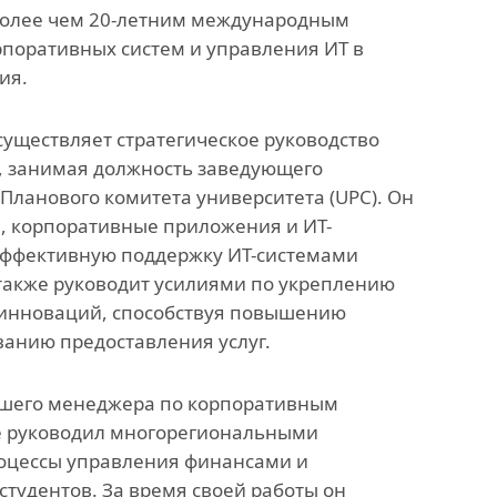
более чем 20-летним международным
анского
Офис исследований и
поративных систем и управления ИТ в
стратегических инициатив
ия.
»
существляет стратегическое руководство
 занимая должность заведующего
ных,
ланового комитета университета (UPC). Он
ов
, корпоративные приложения и ИТ-
 эффективную поддержку ИТ-системами
также руководит усилиями по укреплению
 инноваций, способствуя повышению
ванию предоставления услуг.
ршего менеджера по корпоративным
де руководил многорегиональными
оцессы управления финансами и
студентов. За время своей работы он