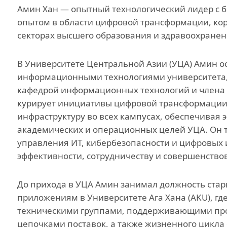
Амин Хан — опытный технологический лидер с 
Инициатива гражд
общества
опытом в области цифровой трансформации, кор
секторах высшего образования и здравоохранен
Проект Ага Хана
«Человековедение
В Университете Центральной Азии (УЦА) Амин о
Программа для
информационными технологиями университета,
приглашенных уче
кафедрой информационных технологий и члена П
студентов и стажер
курирует инициативы цифровой трансформации
Преподаватели и
инфраструктуру во всех кампусах, обеспечивая
сотрудники
академических и операционных целей УЦА. Он 
управления ИТ, кибербезопасности и цифровых
эффективности, сотрудничеству и совершенство
До прихода в УЦА Амин занимал должность ста
приложениям в Университете Ага Хана (AKU), г
техническими группами, поддерживающими пр
цепочками поставок, а также жизненного цикла 