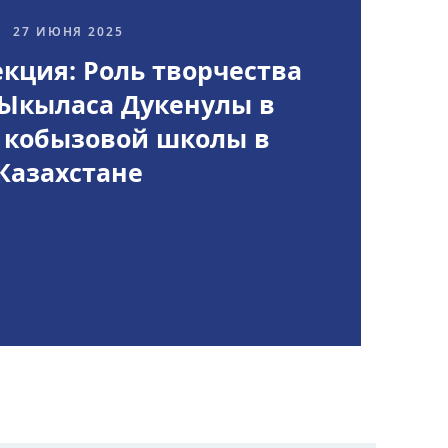
анского
27 ИЮНЯ 2025
Офис исследований и
стратегических инициатив
кция: Роль творчества
Ыкыласа Дукенулы в
»
 кобызовой школы в
ных,
Казахстане
ов