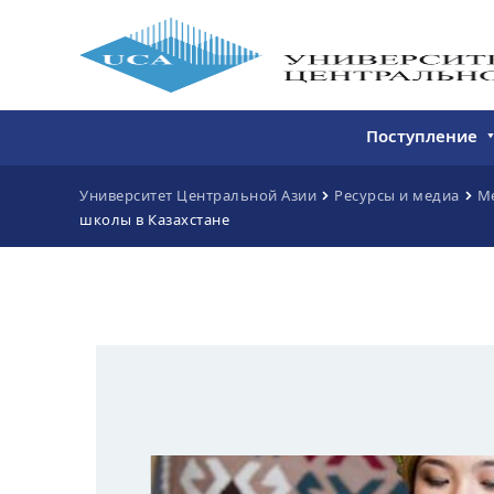
Поступление
Бакалавриат
Университет Центральной Азии
Ресурсы и медиа
М
школы в Казахстане
Магистратура
Непрерывное 
Дополнитель
образование