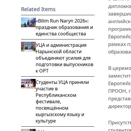
дипломов
Related Items
завершил
«Bilim Run Naryn 2026»:
английск
праздник образования и
программ
единства сообщества
Европейс
рамках п
УЦА и администрация
Нарынской области
образова
объединяют усилия для
подготовки выпускников
В церемо
к ОРТ
заместит
Студенты УЦА приняли
Европейс
участие в
ПРООН, г
Республиканском
представ
фестивале,
директор
посвящённом
кыргызскому языку и
культуре
Присутст
студенто