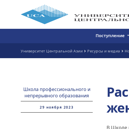
Поступление
Бакалавриат
Университет Центральной Азии
Ресурсы и медиа
Н
Магистратура
Непрерывное 
Дополнитель
Ра
образование
Школа профессионального и
непрерывного образования
же
29 ноября 2023
В Школе 