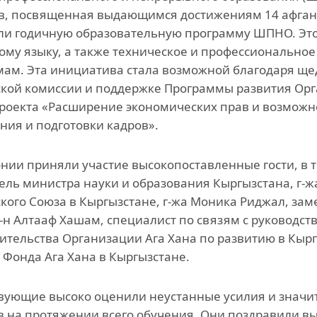
Инициатива гражд
, посвященная выдающимся достижениям 14 афганс
общества
и годичную образовательную программу ШПНО. Это
ому языку, а также техническое и профессиональное 
Проект Ага Хана
ам. Эта инициатива стала возможной благодаря щ
«Человековедение
кой комиссии и поддержке Программы развития Ор
Программа для
роекта «Расширение экономических прав и возможн
приглашенных уче
ния и подготовки кадров».
студентов и стажер
Преподаватели и
нии приняли участие высокопоставленные гости, в то
сотрудники
ель министра науки и образования Кыргызстана, г-ж
кого Союза в Кыргызстане, г-жа Моника Риджал, зам
-н Алтааф Хашам, специалист по связям с руководс
ительства Организации Ага Хана по развитию в Кырг
 Фонда Ага Хана в Кыргызстане.
вующие высоко оценили неустанные усилия и значи
в на протяжении всего обучения. Они поздравили в