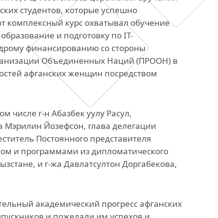
анского
ких студентов, которые успешно
Офис исследований и
т комплексный курс охватывал обучение
стратегических инициатив
образование и подготовку по IT-
едрому финансированию со стороны
»
ганизации Объединенных Наций (ПРООН) в
остей афганских женщин посредством
ных,
ов
м числе г-н Абазбек уулу Расул,
а Мэрилин Йозефсон, глава делегации
еститель Постоянного представителя
твом и программами из дипломатического
ызстане, и г-жа Давлатсултон Доргабекова,
тельный академический прогресс афганских
ыпускников и пожелали им успехов и