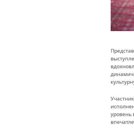
Представ
выступле
вдохновл
динамичн
культурн
Участник
исполнен
уровень 
впечатле