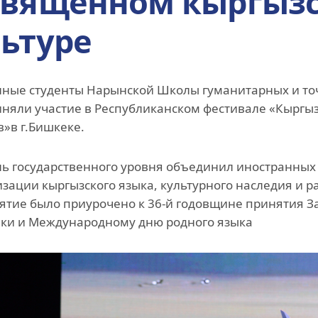
свящённом кыргызс
Инициатива гражд
ьтуре
общества
Проект Ага Хана
«Человековедение
ные студенты Нарынской Школы гуманитарных и то
Программа для
иняли участие в Республиканском фестивале «Кыргы
приглашенных уче
в»в г.Бишкеке.
студентов и стажер
Преподаватели и
ь государственного уровня объединил иностранных с
сотрудники
зации кыргызского языка, культурного наследия и р
тие было приурочено к 36-й годовщине принятия За
ки и Международному дню родного языка