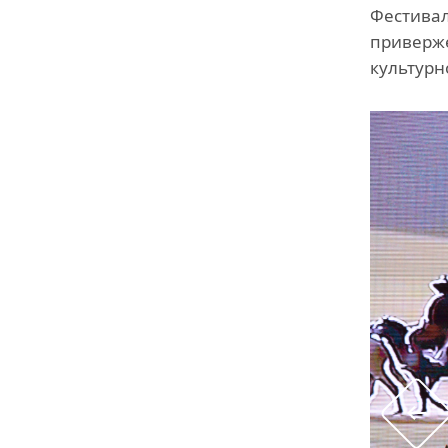
Фестивал
приверже
культурн