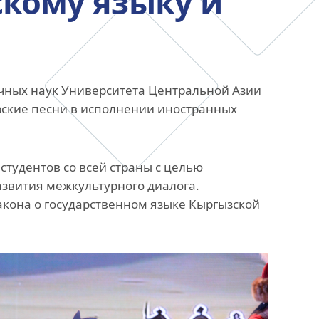
кому языку и
анского
Офис исследований и
стратегических инициатив
»
чных наук Университета Центральной Азии
зские песни в исполнении иностранных
ных,
ов
тудентов со всей страны с целью
азвития межкультурного диалога.
кона о государственном языке Кыргызской