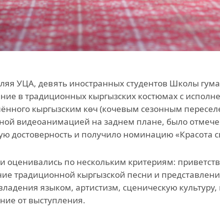
ляя УЦА, девять иностранных студентов Школы гума
ние в традиционных кыргызских костюмах с исполн
ённого кыргызским көч (кочевым сезонным пересел
ой видеоанимацией на заднем плане, было отмечено
ую достоверность и получило номинацию «Красота с
и оценивались по нескольким критериям: приветств
ие традиционной кыргызской песни и представлен
владения языком, артистизм, сценическую культуру,
ние от выступления.