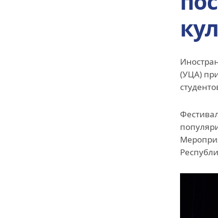
по
кул
Иностран
(УЦА) пр
студенто
Фестивал
популяри
Мероприя
Республи