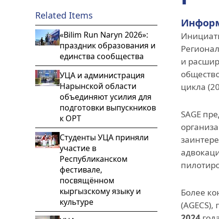
Related Items
Информ
«Bilim Run Naryn 2026»:
Инициати
праздник образования и
Регионал
единства сообщества
и расшир
общество
УЦА и администрация
Нарынской области
цикла (2
объединяют усилия для
подготовки выпускников
SAGE пре
к ОРТ
организа
Студенты УЦА приняли
заинтере
участие в
адвокаци
Республиканском
пилотиро
фестивале,
посвящённом
кыргызскому языку и
Более ко
культуре
(AGECS),
2024
год