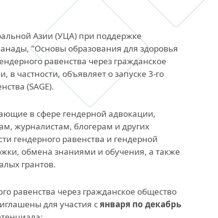
анского
Офис исследований и
стратегических инициатив
ральной Азии (УЦА) при поддержке
анады, "Основы образования для здоровья
»
гендерного равенства через гражданское
 в частности, объявляет о запуске 3-го
ных,
енства (SAGE).
ов
тающие в сфере гендерной адвокации,
м, журналистам, блогерам и других
сти гендерного равенства и гендерной
жки, обмена знаниями и обучения, а также
алых грантов.
го равенства через гражданское общество
риглашены для участия с
января по декабрь
отенциала: