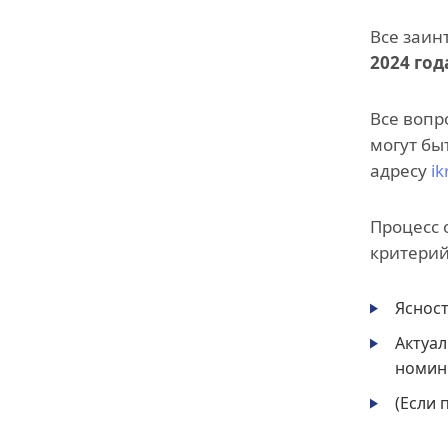
Все заин
2024 год
Все вопр
могут бы
адресу
i
Процесс 
критерий
Ясност
Актуал
номин
(Если 