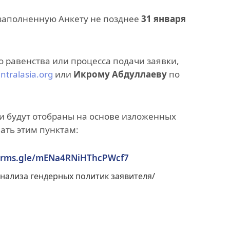
заполненную Анкету не позднее
31 января
 равенства или процесса подачи заявки,
ntralasia.org
или
Икрому Абдуллаеву
по
ки будут отобраны на основе изложенных
ать этим пунктам:
forms.gle/mENa4RNiHThcPWcf7
нализа гендерных политик заявителя/