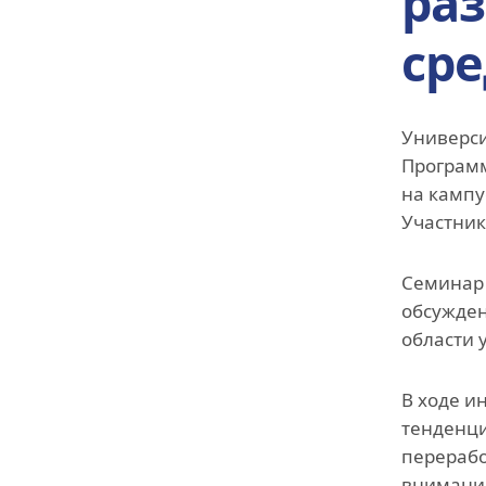
ра
ср
Универси
Программ
на кампу
Участник
Семинар 
обсужден
области 
В ходе и
тенденци
перерабо
внимание