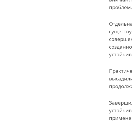
проблем
Отдельна
существу
совершен
созданно
устойчив
Практиче
высадили
продолжа
Завершил
устойчив
применен