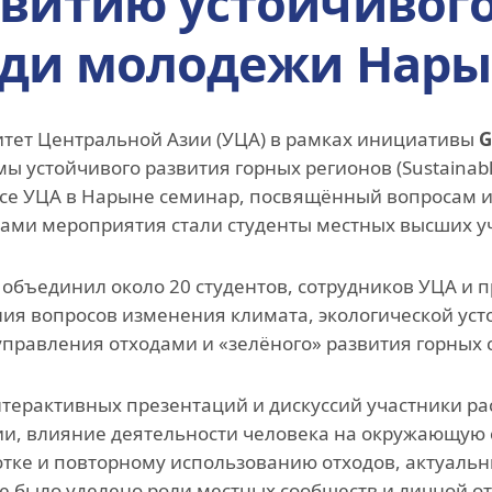
звитию устойчивого
Инициатива гражд
еди молодежи Нары
общества
Проект Ага Хана
«Человековедение
тет Центральной Азии (УЦА) в рамках инициативы
G
Программа для
ы устойчивого развития горных регионов (Sustainab
приглашенных уче
се УЦА в Нарыне семинар, посвящённый вопросам и
студентов и стажер
ами мероприятия стали студенты местных высших у
Преподаватели и
сотрудники
объединил около 20 студентов, сотрудников УЦА и 
ия вопросов изменения климата, экологической уст
управления отходами и «зелёного» развития горных 
нтерактивных презентаций и дискуссий участники р
и, влияние деятельности человека на окружающую с
тке и повторному использованию отходов, актуальн
 было уделено роли местных сообществ и личной от