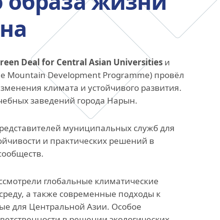
 образа жизни
анского
на
Офис исследований и
стратегических инициатив
»
reen Deal for Central Asian Universities
и
le Mountain Development Programme) провёл
ных,
зменения климата и устойчивого развития.
ов
чебных заведений города Нарын.
представителей муниципальных служб для
ойчивости и практических решений в
сообществ.
ассмотрели глобальные климатические
реду, а также современные подходы к
ые для Центральной Азии. Особое
ветственности в решении экологических