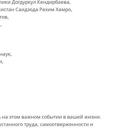
лики Догдуркул Кендирбаева,
истан Саидзода Рахим Хамро,
тов,
,
наук,
и,
ь на этом важном событии в вашей жизни.
станного труда, самоотверженности и