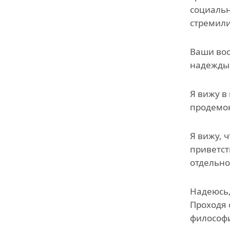
социальн
стремили
Ваши воо
надежды 
Я вижу в
продемон
Я вижу, 
приветст
отдельно
Надеюсь,
Проходя 
философи