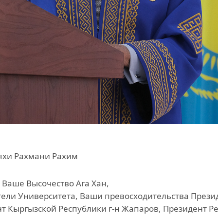
яхи Рахмани Рахим
 Ваше Высочество Ага Хан,
ели Университета, Ваши превосходительства Презид
т Кыргызской Республики г-н Жапаров, Президент Рес