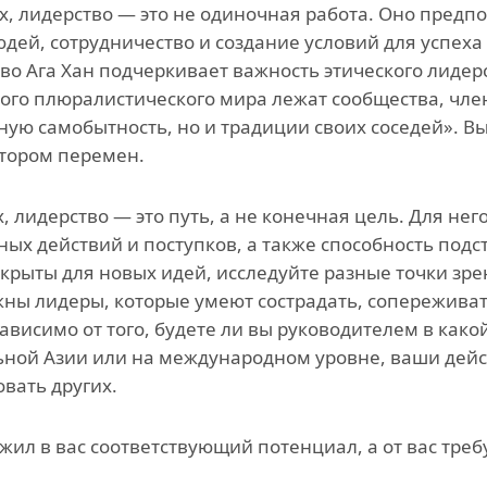
х, лидерство — это не одиночная работа. Оно пред
юдей, сотрудничество и создание условий для успеха
во Ага Хан подчеркивает важность этического лидерст
ого плюралистического мира лежат сообщества, член
ную самобытность, но и традиции своих соседей». В
тором перемен.
х, лидерство — это путь, а не конечная цель. Для не
ных действий и поступков, а также способность под
ткрыты для новых идей, исследуйте разные точки зре
ны лидеры, которые умеют сострадать, сопереживат
зависимо от того, будете ли вы руководителем в како
ной Азии или на международном уровне, ваши дейст
вать других.
жил в вас соответствующий потенциал, а от вас тре