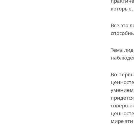
практиче
которые,
Все это 
способны
Тема лид
наблюден
Во-первы
ценносте
умением 
придется
совершен
ценносте
мире эти