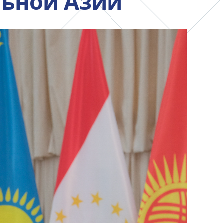
льной Азии
анского
Офис исследований и
стратегических инициатив
»
ных,
ов