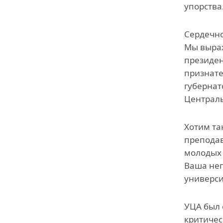
упорства
Сердечно
Мы выраж
президен
признате
губернат
Централь
Хотим та
преподав
молодых 
Ваша неп
универси
УЦА был 
критичес