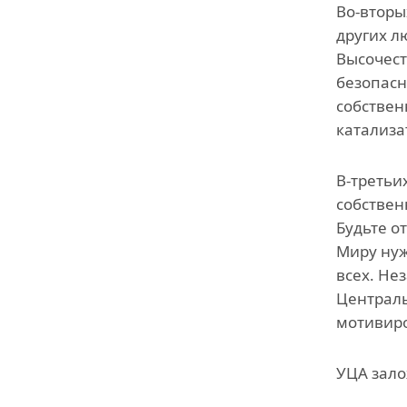
Во-вторы
других л
Высочест
безопасн
собствен
катализа
В-третьи
собствен
Будьте о
Миру нуж
всех. Не
Централь
мотивиро
УЦА зало