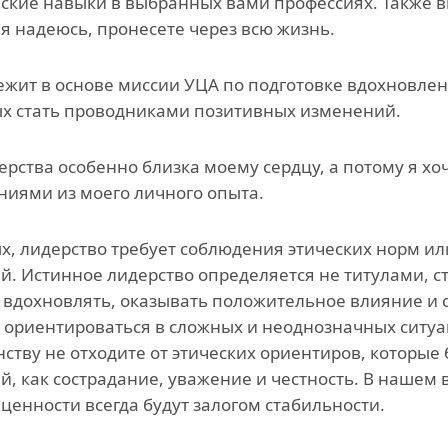
ские навыки в выбранных вами профессиях. Также 
 я надеюсь, пронесете через всю жизнь.
лежит в основе миссии УЦА по подготовке вдохновле
х стать проводниками позитивных изменений.
ерства особенно близка моему сердцу, а потому я х
иями из моего личного опыта.
х, лидерство требует соблюдения этических норм и
й. Истинное лидерство определяется не титулами, 
вдохновлять, оказывать положительное влияние и 
 ориентироваться в сложных и неоднозначных ситуац
ству не отходите от этических ориентиров, которые 
й, как сострадание, уважение и честность. В наше
 ценности всегда будут залогом стабильности.