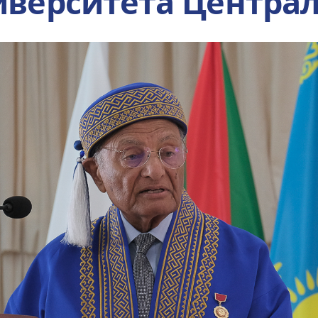
иверситета Центра
Инициатива гражд
общества
Проект Ага Хана
«Человековедение
Программа для
приглашенных уче
студентов и стажер
Преподаватели и
сотрудники