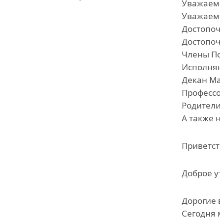
Уважаема
Уважаемы
Достопоч
Достопоч
Члены По
Исполняю
Декан Ма
Профессо
Родители
А также 
Приветст
Доброе у
Дорогие 
Сегодня 