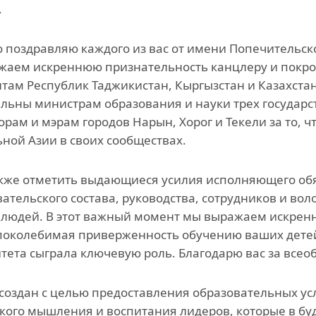
.
 поздравляю каждого из вас от имени Попечительск
аем искреннюю признательность канцлеру и покров
там Республик Таджикистан, Кыргызстан и Казахста
льны министрам образования и науки трех государст
орам и мэрам городов Нарын, Хорог и Текели за то, 
ной Азии в своих сообществах.
кже отметить выдающиеся усилия исполняющего обя
ательского состава, руководства, сотрудников и во
людей. В этот важный момент мы выражаем искрен
околебимая приверженность обучению ваших детей
тета сыграла ключевую роль. Благодарю вас за вс
создан с целью предоставления образовательных ус
кого мышления и воспитания лидеров, которые в б